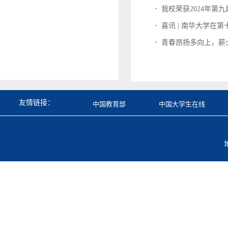
·
我校荣获2024年第
·
喜讯 | 南华大学在
·
青春昂扬多向上，薪
友情链接：
中国教育部
中国大学生在线