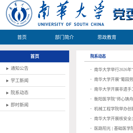
首页
部门简介
思政教育
首页
院系动态
通知公告
▶
·
南华大学举行2026年
·
南华大学开展“葡园劳
学工新闻
▶
·
南华大学开展非遗手
院系动态
▶
·
衡阳医学院“师心铸舟，医
即时新闻
▶
·
机械工程学院举办创
·
南华大学开展核安全
·
医路阳光 | 基础医学